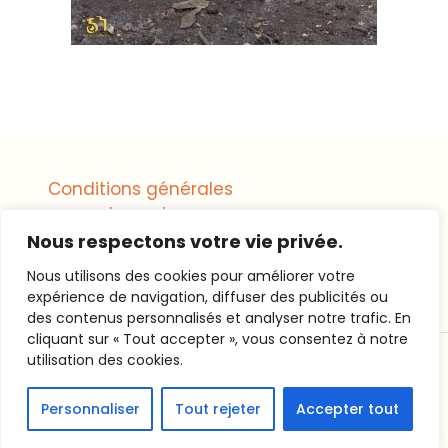
Conditions générales
de vente
Nous respectons votre vie privée.
Mentions légales
Nous utilisons des cookies pour améliorer votre
expérience de navigation, diffuser des publicités ou
des contenus personnalisés et analyser notre trafic. En
cliquant sur « Tout accepter », vous consentez à notre
utilisation des cookies.
© artstudiophotos tous droits réservés 2025
Wedding
Photography
Powered by WordPress.
Personnaliser
Tout rejeter
Accepter tout