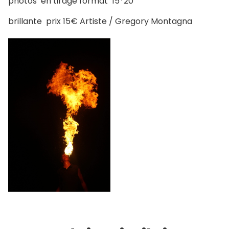
photos en tirage format 15*20
brillante prix 15€ Artiste / Gregory Montagna